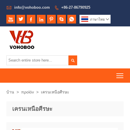

info@vohoboo.com
+86-27-86790925








ภาษาไทย


To
บ้าน
>
προϊόν
>
เครนเหนือศีรษะ
เครนเหนือศีรษะ