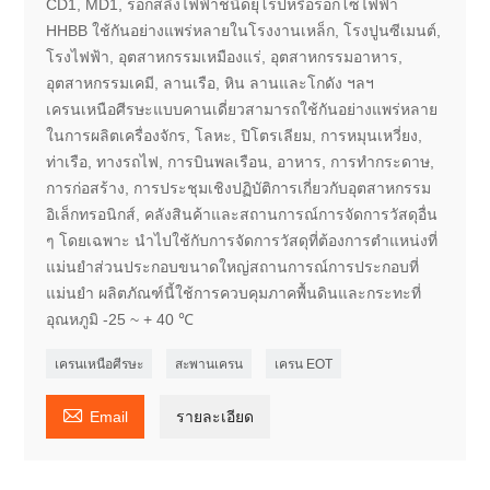
CD1, MD1, รอกสลิงไฟฟ้าชนิดยุโรปหรือรอกโซ่ไฟฟ้า
HHBB ใช้กันอย่างแพร่หลายในโรงงานเหล็ก, โรงปูนซีเมนต์,
โรงไฟฟ้า, อุตสาหกรรมเหมืองแร่, อุตสาหกรรมอาหาร,
อุตสาหกรรมเคมี, ลานเรือ, หิน ลานและโกดัง ฯลฯ
เครนเหนือศีรษะแบบคานเดี่ยวสามารถใช้กันอย่างแพร่หลาย
ในการผลิตเครื่องจักร, โลหะ, ปิโตรเลียม, การหมุนเหวี่ยง,
ท่าเรือ, ทางรถไฟ, การบินพลเรือน, อาหาร, การทำกระดาษ,
การก่อสร้าง, การประชุมเชิงปฏิบัติการเกี่ยวกับอุตสาหกรรม
อิเล็กทรอนิกส์, คลังสินค้าและสถานการณ์การจัดการวัสดุอื่น
ๆ โดยเฉพาะ นำไปใช้กับการจัดการวัสดุที่ต้องการตำแหน่งที่
แม่นยำส่วนประกอบขนาดใหญ่สถานการณ์การประกอบที่
แม่นยำ ผลิตภัณฑ์นี้ใช้การควบคุมภาคพื้นดินและกระทะที่
อุณหภูมิ -25 ~ + 40 ℃
เครนเหนือศีรษะ
สะพานเครน
เครน EOT

Email
รายละเอียด